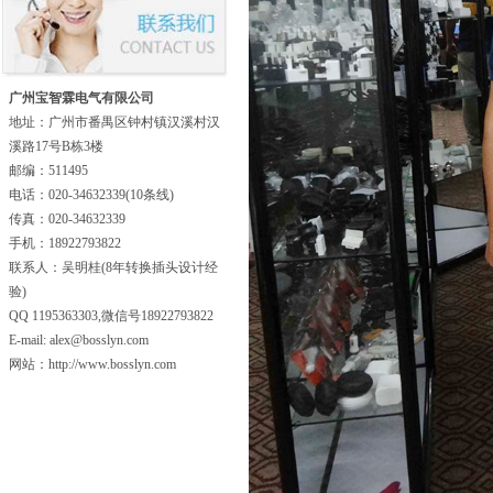
广州宝智霖电气有限公司
地址：广州市番禺区钟村镇汉溪村汉
溪路17号B栋3楼
邮编：511495
电话：020-34632339(10条线)
传真：020-34632339
手机：18922793822
联系人：吴明桂(8年转换插头设计经
验)
QQ 1195363303,微信号18922793822
E-mail: alex@bosslyn.com
网站：http://www.bosslyn.com