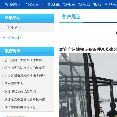
热门关键词：
转换插头
USB转换插座
电源插头
电源插座
电源线
NEMA
客户见证
资讯中心
行业新闻
客户见证
欢迎广州地铁设备管理总监张
最新资讯
怎么鉴别开关插座铜件质量
防水插头和防水插座的概念详...
世界各国电压和转换插头对照
马来西亚客人
欢迎印尼客商吴总来访
欢迎东莞市迪昌电器科技有限...
拜访励瑞机电设备周总