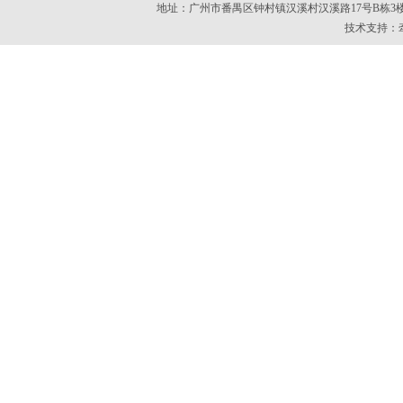
地址：广州市番禺区钟村镇汉溪村汉溪路17号B栋3楼 电话：020
技术支持：