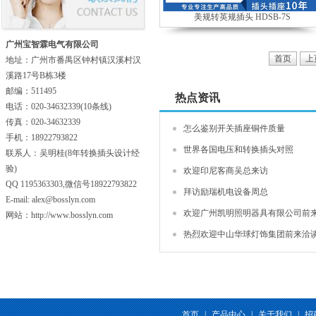
美规转英规插头 HDSB-7S
广州宝智霖电气有限公司
首页
上
地址：广州市番禺区钟村镇汉溪村汉
溪路17号B栋3楼
邮编：511495
热点资讯
电话：020-34632339(10条线)
传真：020-34632339
怎么鉴别开关插座铜件质量
手机：18922793822
世界各国电压和转换插头对照
联系人：吴明桂(8年转换插头设计经
验)
欢迎印尼客商吴总来访
QQ 1195363303,微信号18922793822
拜访励瑞机电设备周总
E-mail: alex@bosslyn.com
欢迎广州凯明照明器具有限公司前
网站：http://www.bosslyn.com
热烈欢迎中山华球灯饰集团前来洽
首页
|
产品中心
|
关于我们
|
招