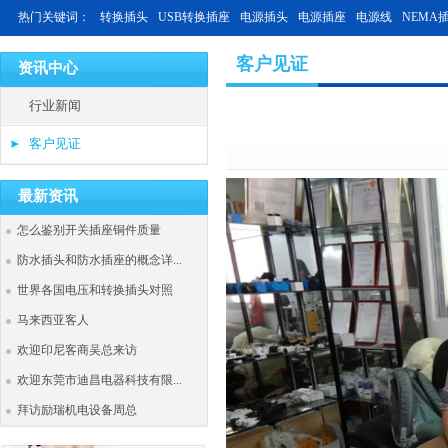
热门关键词：
转换插头
USB转换插座
电源插头
电源插座
电源线
NEMA
客户见证
资讯中心
行业新闻
客户见证
最新资讯
怎么鉴别开关插座铜件质量
防水插头和防水插座的概念详...
世界各国电压和转换插头对照
马来西亚客人
欢迎印尼客商吴总来访
欢迎东莞市迪昌电器科技有限...
拜访励瑞机电设备周总