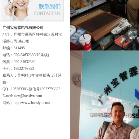
广州宝智霖电气有限公司
地址：广州市番禺区钟村镇汉溪村汉
溪路17号B栋3楼
邮编：511495
电话：020-34632339(10条线)
传真：020-34632339
手机：18922793822
联系人：吴明桂(8年转换插头设计经
验)
QQ 1195363303,微信号18922793822
E-mail: alex@bosslyn.com
网站：http://www.bosslyn.com